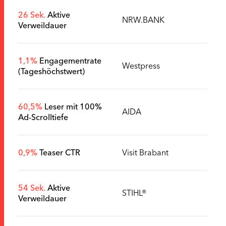
26 Sek.
Aktive
NRW.BANK
Verweildauer
1,1%
Engagementrate
Westpress
(Tageshöchstwert)
60,5%
Leser mit 100%
AIDA
Ad-Scrolltiefe
0,9%
Teaser CTR
Visit Brabant
54 Sek.
Aktive
STIHL®
Verweildauer