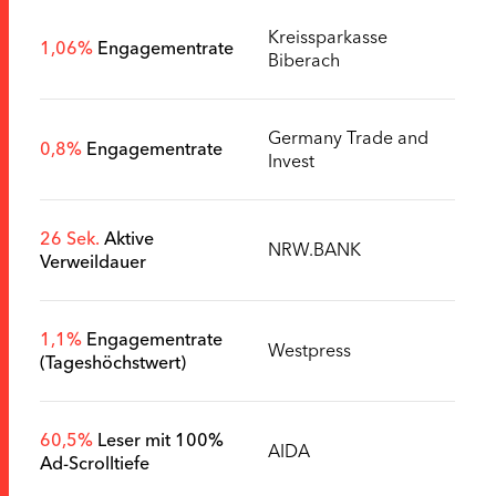
Kreissparkasse
1,06%
Engagementrate
Biberach
Germany Trade and
0,8%
Engagementrate
Invest
26 Sek.
Aktive
NRW.BANK
Verweildauer
1,1%
Engagementrate
Westpress
(Tageshöchstwert)
60,5%
Leser mit 100%
AIDA
Ad-Scrolltiefe